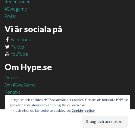
Recensioner
#Swegame
Prylar
Vi är sociala på
Facebook
Twitter
YouTube
Om Hype.se
Om oss
Om #SweGame
Kontakt
Integritet och cookies: HYPE.se använder cookies. Genom att fortsätta HYPE.se
godkänner du deras användning. Vill du veta mer,
inklusive hur du kontrollerar cookies, se:
Cookie-policy