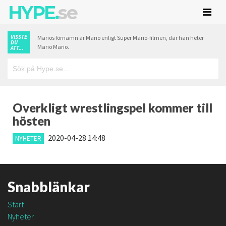
HYPE.
se
VISSTE
Marios förnamn är Mario enligt Super Mario-filmen, där han heter
DU
Mario Mario.
ATT...
Overkligt wrestlingspel kommer till
hösten
2020-04-28 14:48
NYHETER
Snabblänkar
Start
Nyheter