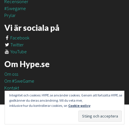
Recensioner
#Swegame
Prylar
Vi är sociala på
Facebook
Twitter
YouTube
Om Hype.se
Om oss
Om #SweGame
Kontakt
Integritet och cookies: HYPE.se använder cookies. Genom att fortsätta HYPE.se
godkänner du deras användning. Vill du veta mer,
inklusive hur du kontrollerar cookies, se:
Cookie-policy