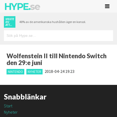
HYPE.
se
VISSTE
48% av de amerikanska hushållen äger en konsol.
DU
ATT...
Wolfenstein II till Nintendo Switch
den 29:e juni
2018-04-24 19:23
NINTENDO
NYHETER
Snabblänkar
Start
Nyheter