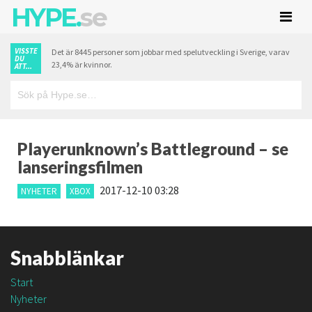
HYPE.
se
VISSTE
Det är 8445 personer som jobbar med spelutveckling i Sverige, varav
DU
23,4% är kvinnor.
ATT...
Playerunknown’s Battleground – se
lanseringsfilmen
2017-12-10 03:28
NYHETER
XBOX
Snabblänkar
Start
Nyheter