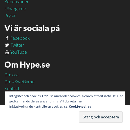
Recensioner
#Swegame
Prylar
Vi är sociala på
Facebook
Twitter
YouTube
Om Hype.se
Om oss
Om #SweGame
Kontakt
Integritet och cookies: HYPE.se använder cookies. Genom att fortsätta HYPE.se
godkänner du deras användning. Vill du veta mer,
inklusive hur du kontrollerar cookies, se:
Cookie-policy