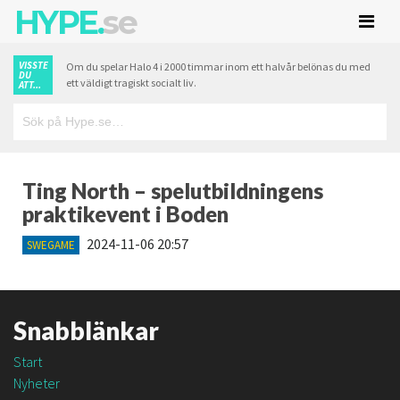
HYPE.
se
VISSTE
Om du spelar Halo 4 i 2000 timmar inom ett halvår belönas du med
DU
ett väldigt tragiskt socialt liv.
ATT...
Ting North – spelutbildningens
praktikevent i Boden
2024-11-06 20:57
SWEGAME
Snabblänkar
Start
Nyheter