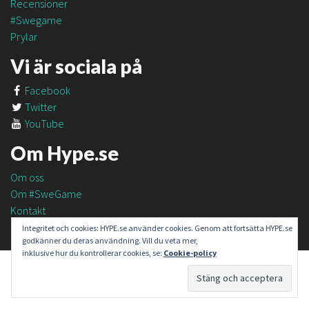
Recensioner
#Swegame
Prylar
Vi är sociala på
Facebook
Twitter
YouTube
Om Hype.se
Om oss
Om #SweGame
Kontakt
Integritet och cookies: HYPE.se använder cookies. Genom att fortsätta HYPE.se
godkänner du deras användning. Vill du veta mer,
inklusive hur du kontrollerar cookies, se:
Cookie-policy