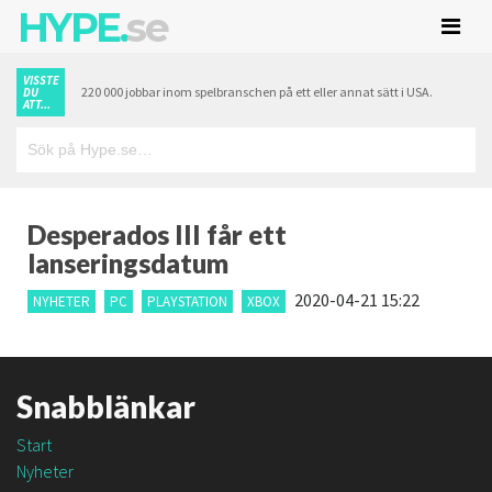
HYPE.
se
VISSTE
220 000 jobbar inom spelbranschen på ett eller annat sätt i USA.
DU
ATT...
Desperados III får ett
lanseringsdatum
2020-04-21 15:22
NYHETER
PC
PLAYSTATION
XBOX
Snabblänkar
Start
Nyheter