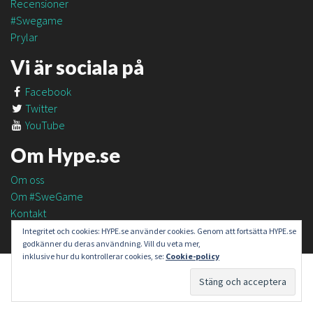
Recensioner
#Swegame
Prylar
Vi är sociala på
Facebook
Twitter
YouTube
Om Hype.se
Om oss
Om #SweGame
Kontakt
Integritet och cookies: HYPE.se använder cookies. Genom att fortsätta HYPE.se
godkänner du deras användning. Vill du veta mer,
inklusive hur du kontrollerar cookies, se:
Cookie-policy