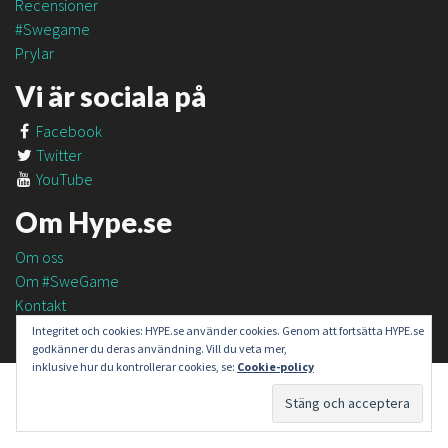
Recensioner
#Swegame
Prylar
Vi är sociala på
Facebook
Twitter
YouTube
Om Hype.se
Om oss
Om #SweGame
Kontakt
Integritet och cookies: HYPE.se använder cookies. Genom att fortsätta HYPE.se
godkänner du deras användning. Vill du veta mer,
inklusive hur du kontrollerar cookies, se:
Cookie-policy