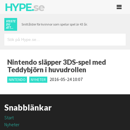
HYPE.
se
VISSTE
Snittålder för kvinnor som spelar spel är 43 år.
DU
ATT...
Nintendo släpper 3DS-spel med
Teddybjörn i huvudrollen
2016-05-24 10:07
NINTENDO
NYHETER
Snabblänkar
Start
Nyheter