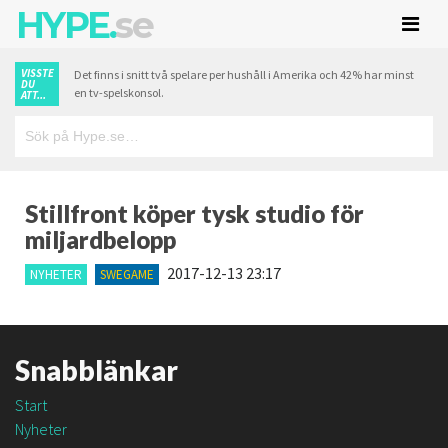
HYPE.
se
VISSTE
Det finns i snitt två spelare per hushåll i Amerika och 42% har minst
DU
en tv-spelskonsol.
ATT...
Stillfront köper tysk studio för
miljardbelopp
2017-12-13 23:17
NYHETER
SWEGAME
Snabblänkar
Start
Nyheter