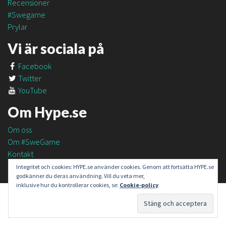
Recensioner
#Swegame
Prylar
Vi är sociala på
Facebook
Twitter
YouTube
Om Hype.se
Om oss
Om #SweGame
Kontakt
Integritet och cookies: HYPE.se använder cookies. Genom att fortsätta HYPE.se
godkänner du deras användning. Vill du veta mer,
inklusive hur du kontrollerar cookies, se:
Cookie-policy