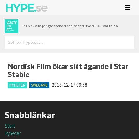
HYPE.
se
VISSTE
28% av alla pengar spenderade på spel under 2018 var i Kina.
DU
ATT...
Nordisk Film ökar sitt ägande i Star
Stable
2018-12-17 09:58
NYHETER
SWEGAME
Snabblänkar
Start
Nyheter