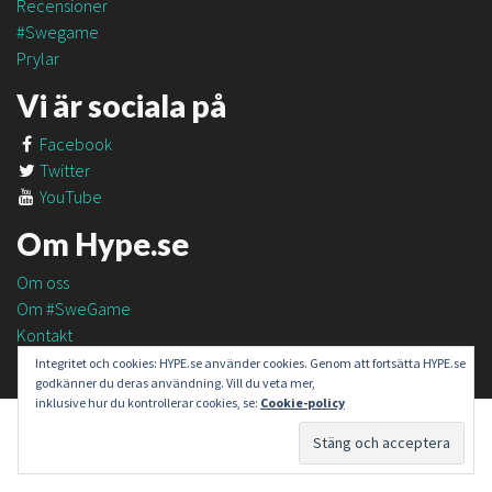
Recensioner
#Swegame
Prylar
Vi är sociala på
Facebook
Twitter
YouTube
Om Hype.se
Om oss
Om #SweGame
Kontakt
Integritet och cookies: HYPE.se använder cookies. Genom att fortsätta HYPE.se
godkänner du deras användning. Vill du veta mer,
inklusive hur du kontrollerar cookies, se:
Cookie-policy