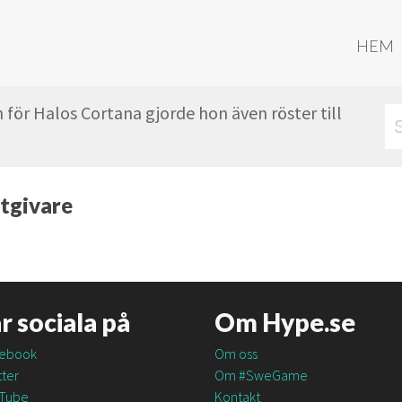
HEM
 för Halos Cortana gjorde hon även röster till
tgivare
är sociala på
Om Hype.se
ebook
Om oss
ter
Om #SweGame
Tube
Kontakt