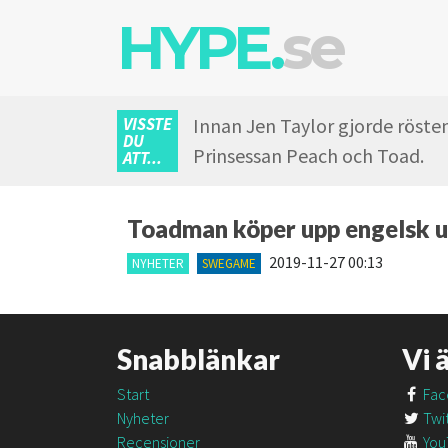
HYPE.
se
VISSTE
Innan Jen Taylor gjorde rösten
DU
Prinsessan Peach och Toad.
ATT...
Toadman köper upp engelsk u
2019-11-27 00:13
NYHETER
SWEGAME
Snabblänkar
Vi 
Start
Fac
Nyheter
Twit
Recensioner
You