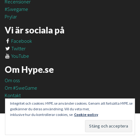
Recensioner
#Swegame
Prylar
Vi är sociala på
Facebook
Twitter
YouTube
Om Hype.se
Om oss
Om #SweGame
Kontakt
Integritet och cookies: HYPE.se använder cookies. Genom att fortsätta HYPE.se
godkänner du deras användning. Vill du veta mer,
inklusive hur du kontrollerar cookies, se:
Cookie-policy