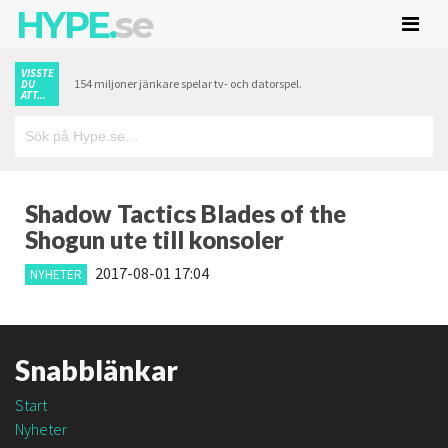
HYPE.
se
VISSTE
154 miljoner jänkare spelar tv- och datorspel.
DU
ATT...
Shadow Tactics Blades of the
Shogun ute till konsoler
2017-08-01 17:04
NYHETER
Snabblänkar
Start
Nyheter