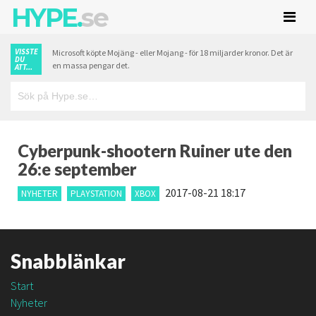
HYPE.
se
VISSTE
Microsoft köpte Mojäng - eller Mojang - för 18 miljarder kronor. Det är
DU
en massa pengar det.
ATT...
Cyberpunk-shootern Ruiner ute den
26:e september
2017-08-21 18:17
NYHETER
PLAYSTATION
XBOX
Snabblänkar
Start
Nyheter