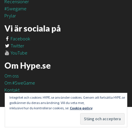
Recensioner
#Swegame
Prylar
Vi är sociala på
Facebook
Twitter
YouTube
Om Hype.se
Om oss
Om #SweGame
Kontakt
Integritet och cookies: HYPE.se använder cookies. Genom att fortsätta HYPE.se
godkänner du deras användning. Vill du veta mer,
inklusive hur du kontrollerar cookies, se:
Cookie-policy