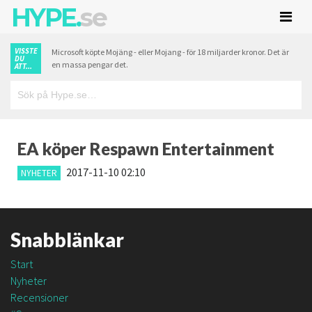
HYPE.
se
VISSTE
Microsoft köpte Mojäng - eller Mojang - för 18 miljarder kronor. Det är
DU
en massa pengar det.
ATT...
EA köper Respawn Entertainment
2017-11-10 02:10
NYHETER
Snabblänkar
Start
Nyheter
Recensioner