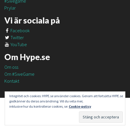
#Swegame
Prylar
Vi är sociala på
Facebook
Twitter
YouTube
Om Hype.se
Om oss
Om #SweGame
Kontakt
Integritet och cookies: HYPE.se använder cookies. Genom att fortsätta HYPE.se
godkänner du deras användning. Vill du veta mer,
inklusive hur du kontrollerar cookies, se:
Cookie-policy