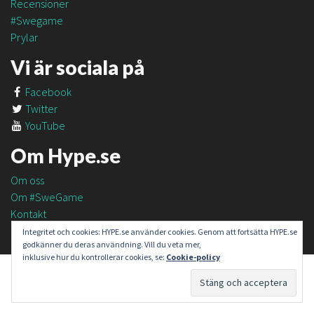
Recensioner
#Swegame
Prylar
Vi är sociala på
Facebook
Twitter
YouTube
Om Hype.se
Om oss
Om #SweGame
Kontakt
Integritet och cookies: HYPE.se använder cookies. Genom att fortsätta HYPE.se
godkänner du deras användning. Vill du veta mer,
inklusive hur du kontrollerar cookies, se:
Cookie-policy