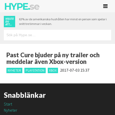
HYPE.
se
VISSTE
63% av de amerikanska hushållen har minst en person som spelar i
DU
snitt tre timmar i veckan.
ATT...
Past Cure bjuder på ny trailer och
meddelar även Xbox-version
2017-07-03 15:37
NYHETER
PLAYSTATION
XBOX
Snabblänkar
Start
Nyheter