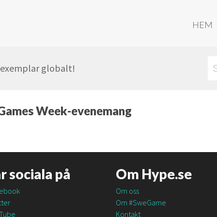
HEM
r exemplar globalt!
ris Games Week-evenemang
är sociala på
Om Hype.se
ebook
Om oss
ter
Om #SweGame
Tube
Kontakt