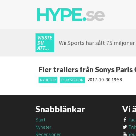
HYPE.
se
VISSTE
Wii Sports har sålt 75 miljone
DU
ATT...
Fler trailers från Sonys Pa
2017-10-30 19:58
NYHETER
PLAYSTATION
Snabblänkar
Vi 
Start
Fac
Nyheter
Twit
Recensioner
You