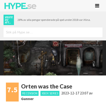
HYPE.
se
VISSTE
28% av alla pengar spenderade på spel under 2018 var i Kina.
DU
ATT...
Orten was the Case
7.5
2023-12-17 23:07
av
RECENSION
XBOX SERIES
Gunner