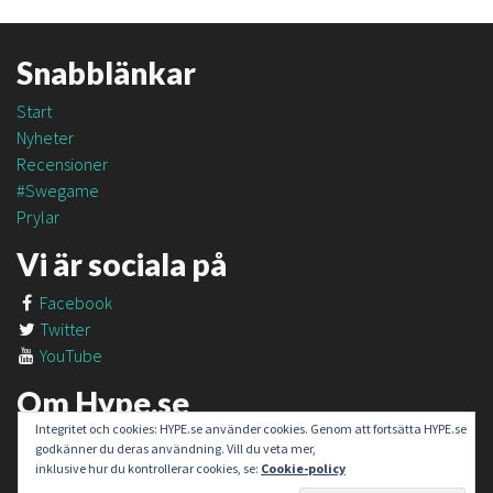
Snabblänkar
Start
Nyheter
Recensioner
#Swegame
Prylar
Vi är sociala på
Facebook
Twitter
YouTube
Om Hype.se
Integritet och cookies: HYPE.se använder cookies. Genom att fortsätta HYPE.se
Om oss
godkänner du deras användning. Vill du veta mer,
Om #SweGame
inklusive hur du kontrollerar cookies, se:
Cookie-policy