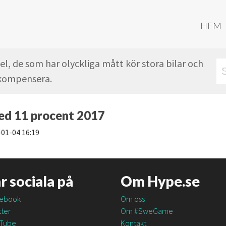
HEM
l, de som har olyckliga mått kör stora bilar och
t kompensera.
ed 11 procent 2017
01-04 16:19
är sociala på
Om Hype.se
ebook
Om oss
ter
Om #SweGame
Tube
Kontakt