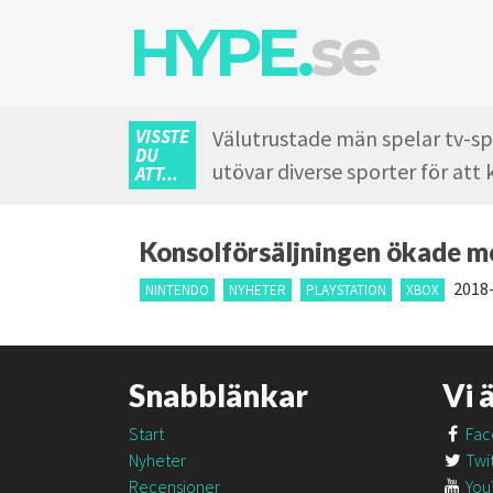
HYPE.
se
VISSTE
Välutrustade män spelar tv-spe
DU
utövar diverse sporter för at
ATT...
Konsolförsäljningen ökade m
2018-
NINTENDO
NYHETER
PLAYSTATION
XBOX
Snabblänkar
Vi 
Start
Fac
Nyheter
Twit
Recensioner
You