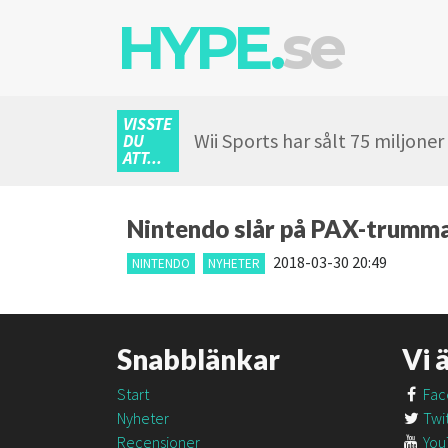
HYPE.
se
VISSTE
Wii Sports har sålt 75 miljone
DU
ATT...
Nintendo slår på PAX-trumma
2018-03-30 20:49
NINTENDO
NYHETER
Snabblänkar
Vi 
Start
Fac
Nyheter
Twit
Recensioner
You