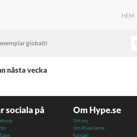
HEM
r exemplar globalt!
n nästa vecka
är sociala på
Om Hype.se
ebook
Om oss
ter
Om #SweGame
Tube
Kontakt