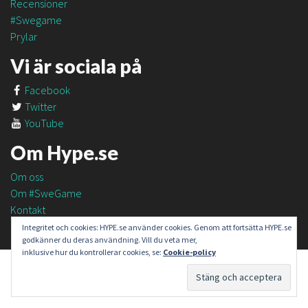
Recensioner
#Swegame
Prylar
Vi är sociala på
Facebook
Twitter
YouTube
Om Hype.se
Om oss
Om #SweGame
Kontakt
Integritet och cookies: HYPE.se använder cookies. Genom att fortsätta HYPE.se
godkänner du deras användning. Vill du veta mer,
inklusive hur du kontrollerar cookies, se:
Cookie-policy