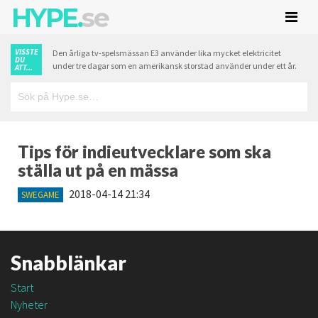
HYPE.
se
VISSTE
Den årliga tv-spelsmässan E3 använder lika mycket elektricitet
DU
under tre dagar som en amerikansk storstad använder under ett år.
ATT...
Tips för indieutvecklare som ska
ställa ut på en mässa
2018-04-14 21:34
SWEGAME
Snabblänkar
Start
Nyheter