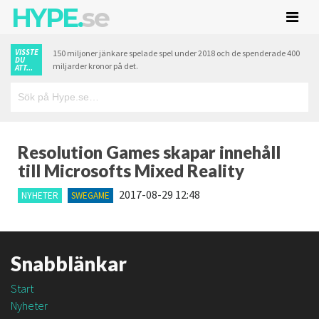
HYPE.
se
VISSTE
150 miljoner jänkare spelade spel under 2018 och de spenderade 400
DU
miljarder kronor på det.
ATT...
Resolution Games skapar innehåll
till Microsofts Mixed Reality
2017-08-29 12:48
NYHETER
SWEGAME
Snabblänkar
Start
Nyheter