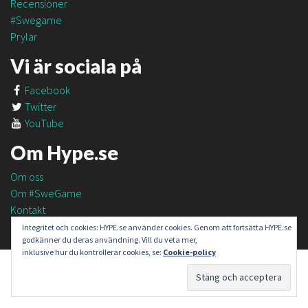
Recensioner
#Swegame
Prylar
Vi är sociala på
Facebook
Twitter
YouTube
Om Hype.se
Om oss
Om #SweGame
Kontakt
Integritet och cookies: HYPE.se använder cookies. Genom att fortsätta HYPE.se
godkänner du deras användning. Vill du veta mer,
inklusive hur du kontrollerar cookies, se:
Cookie-policy