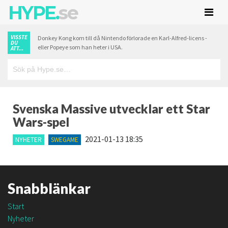
HYPE.
se
VISSTE
Donkey Kong kom till då Nintendo förlorade en Karl-Alfred-licens -
DU
eller Popeye som han heter i USA.
ATT...
Svenska Massive utvecklar ett Star
Wars-spel
2021-01-13 18:35
NYHETER
SWEGAME
Snabblänkar
Start
Nyheter