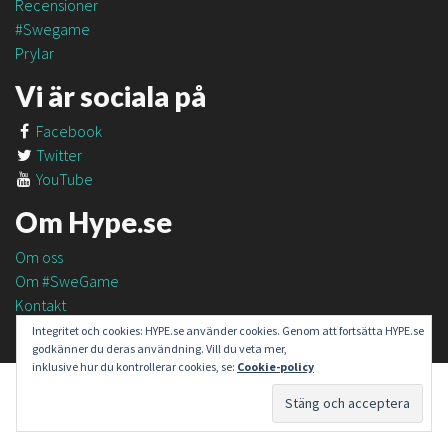
Recensioner
#Swegame
Prylar
Vi är sociala på
Facebook
Twitter
YouTube
Om Hype.se
Om oss
Om #SweGame
Kontakt
Integritet och cookies: HYPE.se använder cookies. Genom att fortsätta HYPE.se
godkänner du deras användning. Vill du veta mer,
inklusive hur du kontrollerar cookies, se:
Cookie-policy