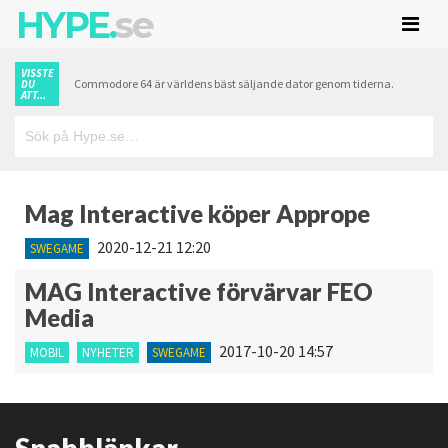
HYPE.
se
VISSTE
Commodore 64 är världens bäst säljande dator genom tiderna.
DU
ATT...
Mag Interactive köper Apprope
2020-12-21 12:20
SWEGAME
MAG Interactive förvärvar FEO
Media
2017-10-20 14:57
MOBIL
NYHETER
SWEGAME