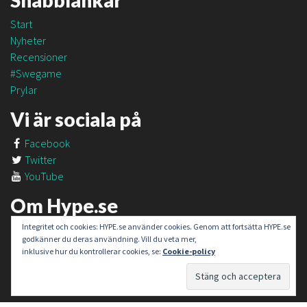
Snabblänkar
Start
Nyheter
Recensioner
#Swegame
Prylar
Vi är sociala på
Facebook
Twitter
YouTube
Om Hype.se
Integritet och cookies: HYPE.se använder cookies. Genom att fortsätta HYPE.se
Om oss
godkänner du deras användning. Vill du veta mer,
Om #SweGame
inklusive hur du kontrollerar cookies, se:
Cookie-policy
Kontakt