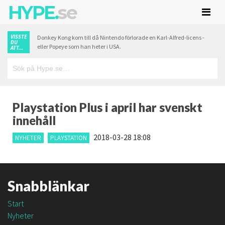
HYPE.
se
VISSTE
Donkey Kong kom till då Nintendo förlorade en Karl-Alfred-licens -
DU
eller Popeye som han heter i USA.
ATT...
Playstation Plus i april har svenskt
innehåll
2018-03-28 18:08
NYHETER
PLAYSTATION
Snabblänkar
Start
Nyheter