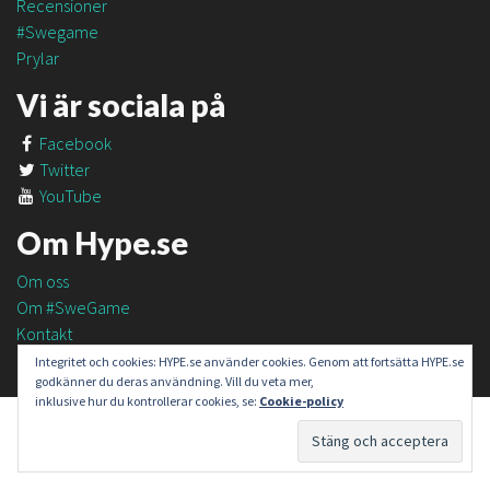
Recensioner
#Swegame
Prylar
Vi är sociala på
Facebook
Twitter
YouTube
Om Hype.se
Om oss
Om #SweGame
Kontakt
Integritet och cookies: HYPE.se använder cookies. Genom att fortsätta HYPE.se
godkänner du deras användning. Vill du veta mer,
inklusive hur du kontrollerar cookies, se:
Cookie-policy