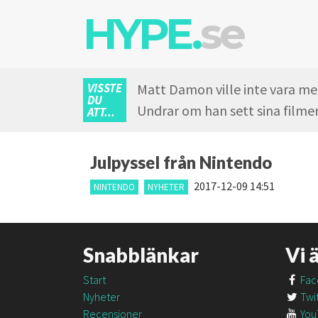
HYPE.
se
VISSTE
Matt Damon ville inte vara med
DU
Undrar om han sett sina film
ATT...
Julpyssel från Nintendo
2017-12-09 14:51
NINTENDO
NYHETER
Snabblänkar
Vi 
Start
Fac
Nyheter
Twit
Recensioner
You