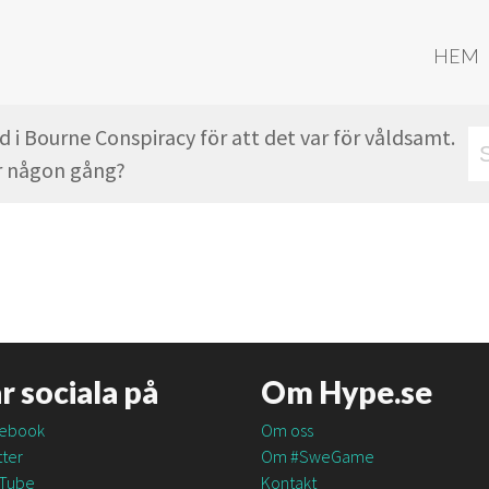
HEM
 i Bourne Conspiracy för att det var för våldsamt.
er någon gång?
är sociala på
Om Hype.se
ebook
Om oss
ter
Om #SweGame
Tube
Kontakt