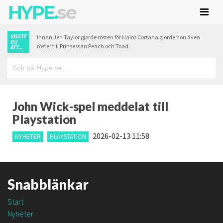
HYPE.
se
VISSTE
Innan Jen Taylor gjorde rösten för Halos Cortana gjorde hon även
DU
röster till Prinsessan Peach och Toad.
ATT...
John Wick-spel meddelat till
Playstation
2026-02-13 11:58
NYHETER
PLAYSTATION
Snabblänkar
Start
Nyheter