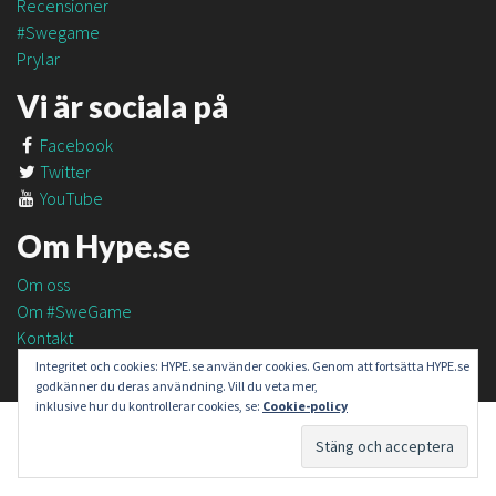
Recensioner
#Swegame
Prylar
Vi är sociala på
Facebook
Twitter
YouTube
Om Hype.se
Om oss
Om #SweGame
Kontakt
Integritet och cookies: HYPE.se använder cookies. Genom att fortsätta HYPE.se
godkänner du deras användning. Vill du veta mer,
inklusive hur du kontrollerar cookies, se:
Cookie-policy