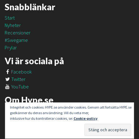
Snabblänkar
Start
Nyheter
Recensioner
#Swegame
Prylar
Vi är sociala på
Facebook
Twitter
YouTube
Om Hype.se
Integritet och cookies: HYPE.se använder cookies. Genom att fortsätta HYPE.se
Om oss
godkänner du deras användning. Vill du veta mer,
Om #SweGame
inklusive hur du kontrollerar cookies, se:
Cookie-policy
Kontakt