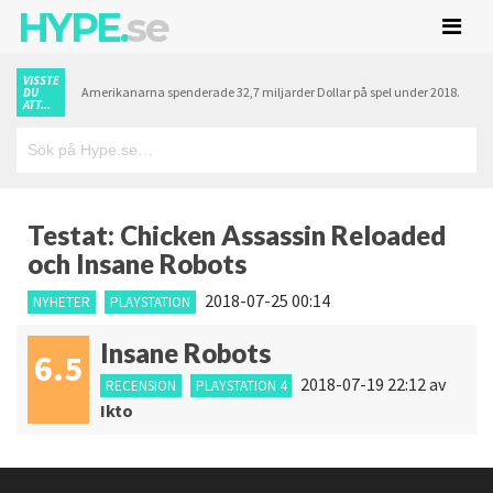
HYPE.
se
VISSTE
Amerikanarna spenderade 32,7 miljarder Dollar på spel under 2018.
DU
ATT...
Testat: Chicken Assassin Reloaded
och Insane Robots
2018-07-25 00:14
NYHETER
PLAYSTATION
Insane Robots
6.5
2018-07-19 22:12
av
RECENSION
PLAYSTATION 4
Ikto