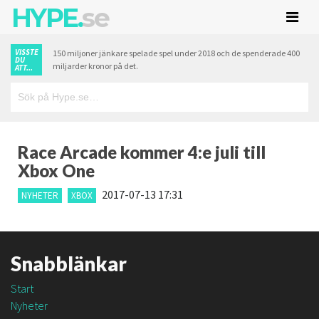
HYPE.
se
VISSTE
150 miljoner jänkare spelade spel under 2018 och de spenderade 400
DU
miljarder kronor på det.
ATT...
Race Arcade kommer 4:e juli till
Xbox One
2017-07-13 17:31
NYHETER
XBOX
Snabblänkar
Start
Nyheter