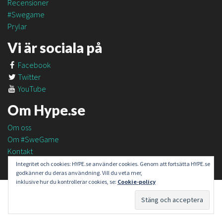
Recensioner
#Swegame
Prylar
Vi är sociala på
Facebook
Twitter
YouTube
Om Hype.se
Om oss
Om #SweGame
Kontakt
Integritet och cookies: HYPE.se använder cookies. Genom att fortsätta HYPE.se
godkänner du deras användning. Vill du veta mer,
inklusive hur du kontrollerar cookies, se:
Cookie-policy