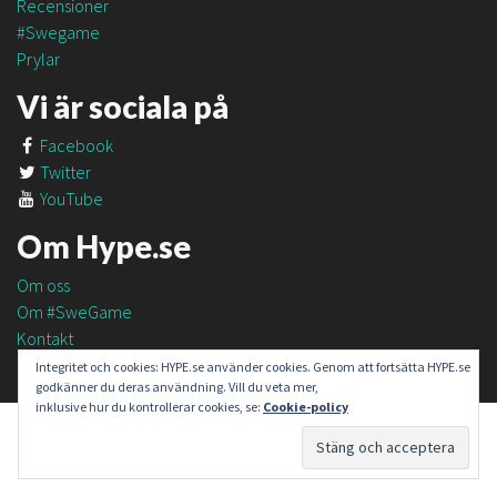
Recensioner
#Swegame
Prylar
Vi är sociala på
Facebook
Twitter
YouTube
Om Hype.se
Om oss
Om #SweGame
Kontakt
Integritet och cookies: HYPE.se använder cookies. Genom att fortsätta HYPE.se
godkänner du deras användning. Vill du veta mer,
inklusive hur du kontrollerar cookies, se:
Cookie-policy