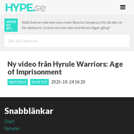
HYPE.
se
VISSTE
Matt Damon ville inte vara med i Bourne Conspiracy för att det var
DU
för våldsamt. Undrar om han sett sina filmer någon gång?
ATT...
Ny video från Hyrule Warriors: Age
of Imprisonment
2025-10-24 16:20
NINTENDO
NYHETER
Snabblänkar
Start
Nyheter