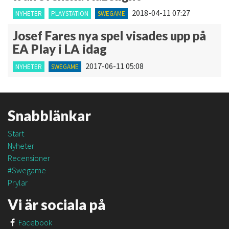
2018-04-11 07:27
NYHETER
PLAYSTATION
SWEGAME
Josef Fares nya spel visades upp på
EA Play i LA idag
2017-06-11 05:08
NYHETER
SWEGAME
Snabblänkar
Start
Nyheter
Recensioner
#Swegame
Prylar
Vi är sociala på
Facebook