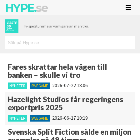
HYPE.
se
VISSTE
Tv-spelstumme är vanligare än man tror.
DU
ATT...
Fares skrattar hela vägen till
banken – skulle vi tro
2026-07-22 18:06
NYHETER
SWEGAME
Hazelight Studios får regeringens
exportpris 2025
2026-06-17 10:19
NYHETER
SWEGAME
Svenska Split Fiction sålde en miljon
exemplar på 48 timmar