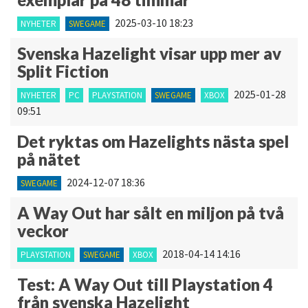
2025-03-10 18:23
NYHETER
SWEGAME
Svenska Hazelight visar upp mer av
Split Fiction
2025-01-28
NYHETER
PC
PLAYSTATION
SWEGAME
XBOX
09:51
Det ryktas om Hazelights nästa spel
på nätet
2024-12-07 18:36
SWEGAME
A Way Out har sålt en miljon på två
veckor
2018-04-14 14:16
PLAYSTATION
SWEGAME
XBOX
Test: A Way Out till Playstation 4
från svenska Hazelight