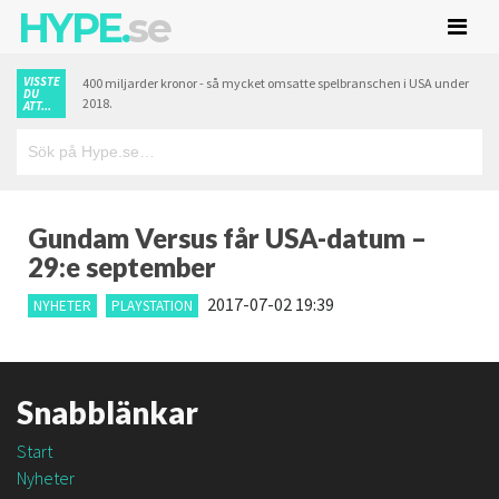
HYPE.
se
VISSTE
400 miljarder kronor - så mycket omsatte spelbranschen i USA under
DU
2018.
ATT...
Gundam Versus får USA-datum –
29:e september
2017-07-02 19:39
NYHETER
PLAYSTATION
Snabblänkar
Start
Nyheter