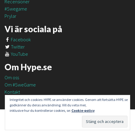
Recensioner
#Swegame
Prylar
Vi är sociala på
Facebook
Twitter
YouTube
Om Hype.se
Om oss
Om #SweGame
Kontakt
Integritet och cookies: HYPE.se använder cookies. Genom att fortsätta HYPE.se
godkänner du deras användning. Vill du veta mer,
inklusive hur du kontrollerar cookies, se:
Cookie-policy