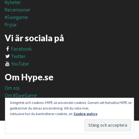
Nyheter
Recensioner
#Swegame
Prylar
Vi är sociala på
Facebook
Twitter
YouTube
Om Hype.se
Om oss
Om #SweGame
Kontakt
Integritet och cookies: HYPE.se använder cookies. Genom att fortsätta HYPE.se
godkänner du deras användning. Vill du veta mer,
inklusive hur du kontrollerar cookies, se:
Cookie-policy