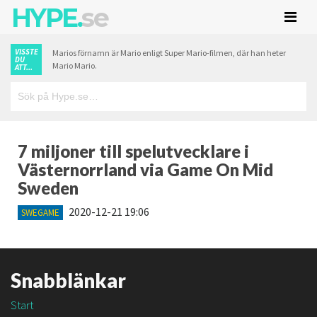
HYPE.
se
VISSTE
Marios förnamn är Mario enligt Super Mario-filmen, där han heter
DU
Mario Mario.
ATT...
7 miljoner till spelutvecklare i
Västernorrland via Game On Mid
Sweden
2020-12-21 19:06
SWEGAME
Snabblänkar
Start