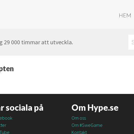
HEM
g 29 000 timmar att utveckla.
ypten
är sociala på
Om Hype.se
ebook
Om oss
ter
Om #SweGame
Tube
Kontakt