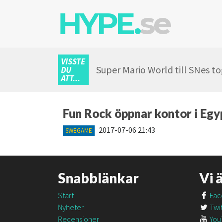
HYPE.
se
VISSTE
Super Mario World till SNes to
DU
ATT...
Fun Rock öppnar kontor i Eg
2017-07-06 21:43
SWEGAME
Snabblänkar
Vi 
Start
Fac
Nyheter
Twit
Recensioner
You