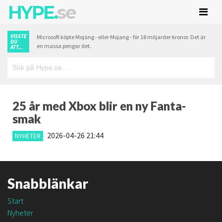
HYPE.
se
VISSTE
Microsoft köpte Mojäng - eller Mojang - för 18 miljarder kronor. Det är
DU
en massa pengar det.
ATT...
25 år med Xbox blir en ny Fanta-
smak
2026-04-26 21:44
NYHETER
Snabblänkar
Start
Nyheter