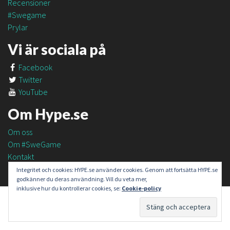
Recensioner
#Swegame
Prylar
Vi är sociala på
Facebook
Twitter
YouTube
Om Hype.se
Om oss
Om #SweGame
Kontakt
Integritet och cookies: HYPE.se använder cookies. Genom att fortsätta HYPE.se
godkänner du deras användning. Vill du veta mer,
inklusive hur du kontrollerar cookies, se:
Cookie-policy