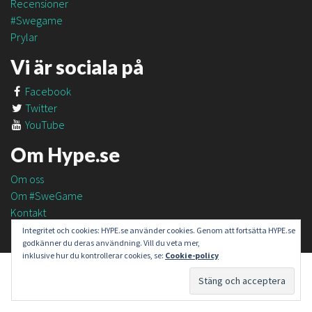
Recensioner
#Swegame
Prylar
Vi är sociala på
Facebook
Twitter
YouTube
Om Hype.se
Om oss
Om #SweGame
Kontakt
Integritet och cookies: HYPE.se använder cookies. Genom att fortsätta HYPE.se
godkänner du deras användning. Vill du veta mer,
inklusive hur du kontrollerar cookies, se:
Cookie-policy