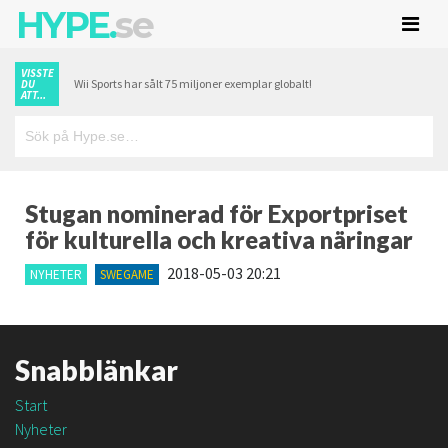
HYPE.
se
VISSTE
Wii Sports har sålt 75 miljoner exemplar globalt!
DU
ATT...
Stugan nominerad för Exportpriset
för kulturella och kreativa näringar
2018-05-03 20:21
NYHETER
SWEGAME
Snabblänkar
Start
Nyheter