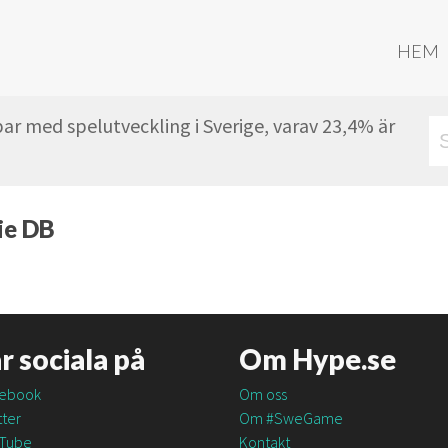
HEM
ar med spelutveckling i Sverige, varav 23,4% är
die DB
är sociala på
Om Hype.se
ebook
Om oss
ter
Om #SweGame
Tube
Kontakt