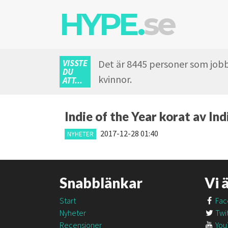
HYPE.
se
VISSTE
Det är 8445 personer som jobb
DU
kvinnor.
ATT...
Indie of the Year korat av In
2017-12-28 01:40
NYHETER
Snabblänkar
Vi 
Start
Fac
Nyheter
Twit
Recensioner
You