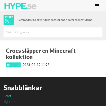
HYPE.
se
VISSTE
Commodore 64 är världens bäst säljande dator genom tiderna.
DU
ATT...
Crocs släpper en Minecraft-
kollektion
2023-02-12 11:28
NYHETER
Snabblänkar
Start
Nyheter