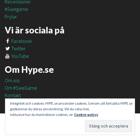
Recensioner
#Swegame
Prylar
Vi är sociala på
Facebook
Twitter
YouTube
Om Hype.se
Om oss
Om #SweGame
Kontakt
Integritet och cookies: HYPE.se använder cookies. Genom att fortsätta HYPE.se
godkänner du deras användning. Vill du veta mer,
inklusive hur du kontrollerar cookies, se:
Cookie-policy