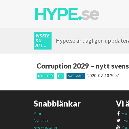
HYPE.
se
VISSTE
Hype.se är dagligen uppdatera
DU
ATT...
Corruption 2029 – nytt svens
2020-02-10 20:51
NYHETER
PC
SWEGAME
Snabblänkar
Vi 
Start
Fac
Nyheter
Twit
Recensioner
You