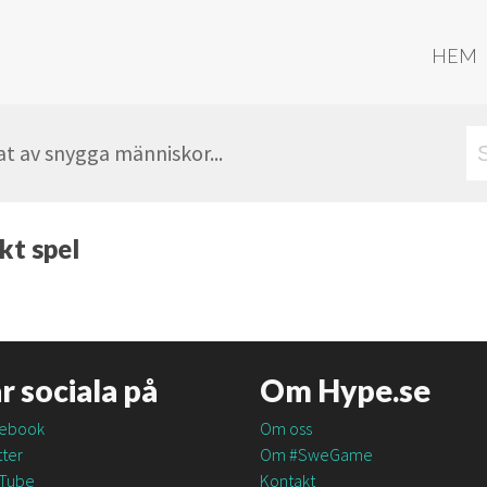
HEM
t av snygga människor...
kt spel
är sociala på
Om Hype.se
ebook
Om oss
ter
Om #SweGame
Tube
Kontakt