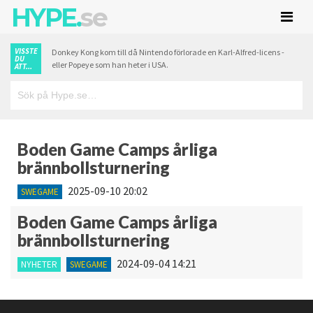
HYPE.
se
VISSTE
Donkey Kong kom till då Nintendo förlorade en Karl-Alfred-licens -
DU
eller Popeye som han heter i USA.
ATT...
Boden Game Camps årliga
brännbollsturnering
2025-09-10 20:02
SWEGAME
Boden Game Camps årliga
brännbollsturnering
2024-09-04 14:21
NYHETER
SWEGAME