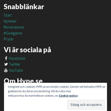
Snabblänkar
Start
Nyheter
Recensioner
#Swegame
Prylar
Vi är sociala på
Facebook
Twitter
YouTube
Om Hype.se
Integritet och cookies: HYPE.se använder cookies. Genom att fortsätta HYPE.se
Om oss
godkänner du deras användning. Vill du veta mer,
Om #SweGame
inklusive hur du kontrollerar cookies, se:
Cookie-policy
Kontakt