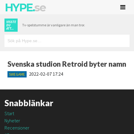
HYPE.
se
VISSTE
Tv-spelstumme är vanligare än man tror.
DU
ATT...
Svenska studion Retroid byter namn
2022-02-07 17:24
SWEGAME
Snabblänkar
Start
Nyheter
Recensioner