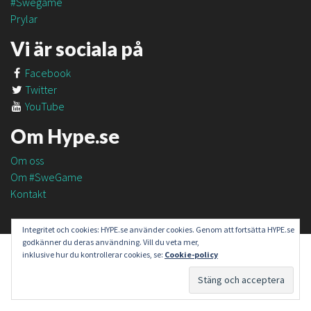
#Swegame
Prylar
Vi är sociala på
Facebook
Twitter
YouTube
Om Hype.se
Om oss
Om #SweGame
Kontakt
Integritet och cookies: HYPE.se använder cookies. Genom att fortsätta HYPE.se
godkänner du deras användning. Vill du veta mer,
inklusive hur du kontrollerar cookies, se:
Cookie-policy