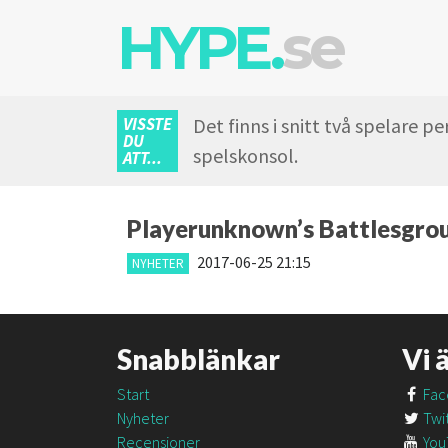
HYPE.
se
VISSTE
Det finns i snitt två spelare p
DU
spelskonsol.
ATT...
Playerunknown’s Battlesgrou
2017-06-25 21:15
NYHETER
Snabblänkar
Vi 
Start
Fac
Nyheter
Twit
Recensioner
You