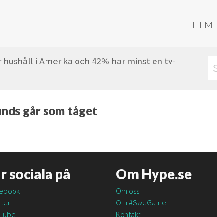
HEM
er hushåll i Amerika och 42% har minst en tv-
nds går som tåget
är sociala på
Om Hype.se
ebook
Om oss
ter
Om #SweGame
Tube
Kontakt