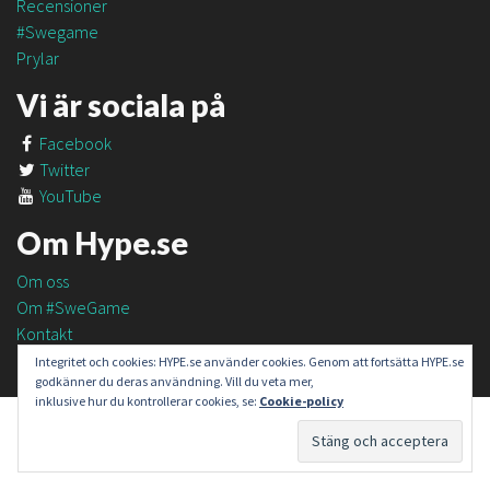
Recensioner
#Swegame
Prylar
Vi är sociala på
Facebook
Twitter
YouTube
Om Hype.se
Om oss
Om #SweGame
Kontakt
Integritet och cookies: HYPE.se använder cookies. Genom att fortsätta HYPE.se
godkänner du deras användning. Vill du veta mer,
inklusive hur du kontrollerar cookies, se:
Cookie-policy