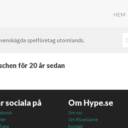
HEM
 svenskägda spelföretag utomlands.
schen för 20 år sedan
är sociala på
Om Hype.se
ebook
Om oss
ter
Om #SweGame
Tube
Kontakt