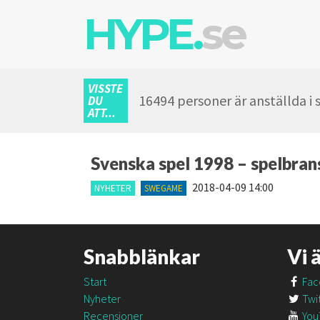
HYPE.
se
VISSTE
16494 personer är anställda i
DU
ATT...
Svenska spel 1998 – spelbran
2018-04-09 14:00
NYHETER
SWEGAME
Snabblänkar
Vi 
Start
Fac
Nyheter
Twit
Recensioner
You