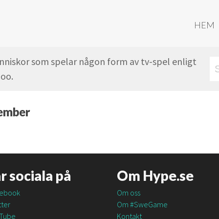
HEM
änniskor som spelar någon form av tv-spel enligt
oo.
cember
är sociala på
Om Hype.se
ebook
Om oss
ter
Om #SweGame
Tube
Kontakt