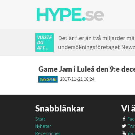
HYPE.
se
VISSTE
Det är fler än två miljarder m
DU
undersökningsföretaget Newz
ATT...
Game Jam i Luleå den 9:e de
2017-11-21 18:24
SWEGAME
Snabblänkar
Vi 
Start
Fac
Nyheter
Twit
Recensioner
You