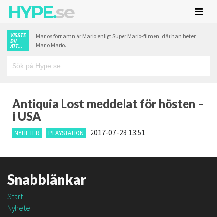
HYPE.
se
VISSTE
Marios förnamn är Mario enligt Super Mario-filmen, där han heter
DU
Mario Mario.
ATT...
Antiquia Lost meddelat för hösten –
i USA
2017-07-28 13:51
NYHETER
PLAYSTATION
Snabblänkar
Start
Nyheter