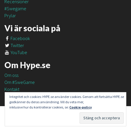
Recensioner
#Swegame
Prylar
Vi är sociala på
Facebook
Twitter
YouTube
Om Hype.se
Om oss
Om #SweGame
Kontakt
Integritet och cookies: HYPE.se använder cookies. Genom att fortsätta HYPE.se
godkänner du deras användning. Vill du veta mer,
inklusive hur du kontrollerar cookies, se:
Cookie-policy