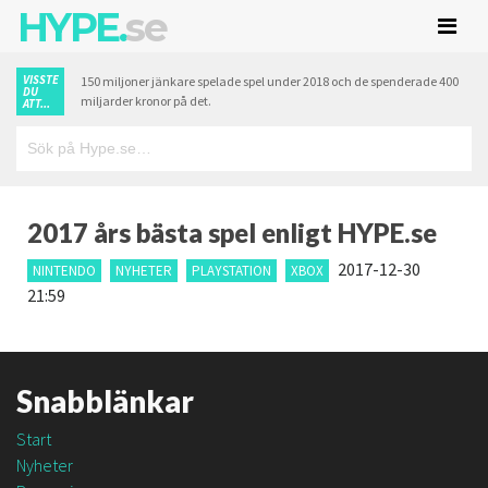
HYPE.
se
VISSTE
150 miljoner jänkare spelade spel under 2018 och de spenderade 400
DU
miljarder kronor på det.
ATT...
2017 års bästa spel enligt HYPE.se
2017-12-30
NINTENDO
NYHETER
PLAYSTATION
XBOX
21:59
Snabblänkar
Start
Nyheter