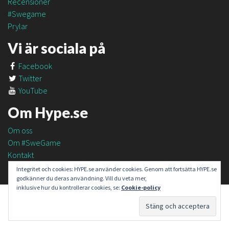
Recensioner
#Swegame
Prylar
Vi är sociala på
Facebook
Twitter
YouTube
Om Hype.se
Om oss
Om #SweGame
Kontakt
Integritet och cookies: HYPE.se använder cookies. Genom att fortsätta HYPE.se
godkänner du deras användning. Vill du veta mer,
inklusive hur du kontrollerar cookies, se:
Cookie-policy