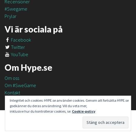
Recensioner
#Swegame
Prylar
Vi är sociala på
Facebook
Twitter
YouTube
Om Hype.se
Om oss
Om #SweGame
Kontakt
Integritet och cookies: HYPE.se använder cookies. Genom att fortsätta HYPE.se
godkänner du deras användning. Vill du veta mer,
inklusive hur du kontrollerar cookies, se:
Cookie-policy