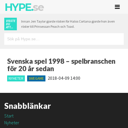
HYPE.
se
VISSTE
Innan Jen Taylor gjorde rösten för Halos Cortana gjorde hon även
DU
röster till Prinsessan Peach och Toad.
ATT...
Svenska spel 1998 – spelbranschen
för 20 år sedan
2018-04-09 14:00
NYHETER
SWEGAME
Snabblänkar
Start
Nyheter